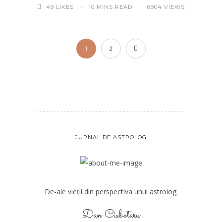
10 MINS READ
6904 VIEWS
49
LIKES
1
2
JURNAL DE ASTROLOG
De-ale vieții din perspectiva unui astrolog.
Dan Ciubotaru