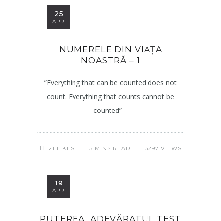
25
APR.
NUMERELE DIN VIAȚA
NOASTRĂ – 1
”Everything that can be counted does not
count. Everything that counts cannot be
counted” –
5 MINS READ
3297 VIEWS
21
LIKES
19
APR.
PUTEREA, ADEVĂRATUL TEST