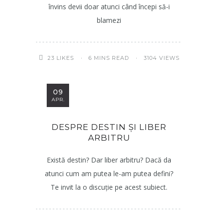
învins devii doar atunci când începi să-i
blamezi
6 MINS READ
3104 VIEWS
23
LIKES
09
APR.
DESPRE DESTIN ȘI LIBER
ARBITRU
Există destin? Dar liber arbitru? Dacă da
atunci cum am putea le-am putea defini?
Te invit la o discuție pe acest subiect.