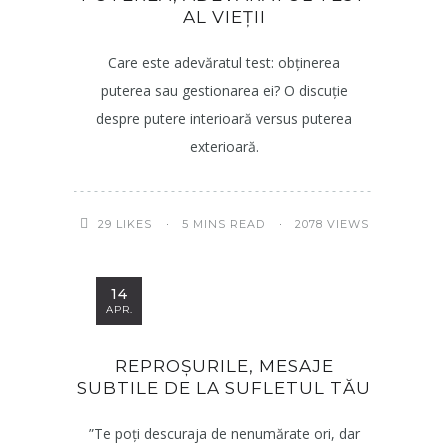
AL VIEȚII
Care este adevăratul test: obținerea
puterea sau gestionarea ei? O discuție
despre putere interioară versus puterea
exterioară.
5 MINS READ
2078 VIEWS
29
LIKES
14
APR.
REPROȘURILE, MESAJE
SUBTILE DE LA SUFLETUL TĂU
”Te poți descuraja de nenumărate ori, dar