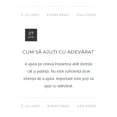
6 MINS READ
3144 VIEWS
21
LIKES
27
APR.
CUM SĂ AJUȚI CU ADEVĂRAT
A ajuta pe cineva înseamnă atât dorință
cât și putință. Nu este suficientă doar
intenția de a ajuta. Important este poți să
ajuți cu adevărat.
8 MINS READ
4313 VIEWS
23
LIKES