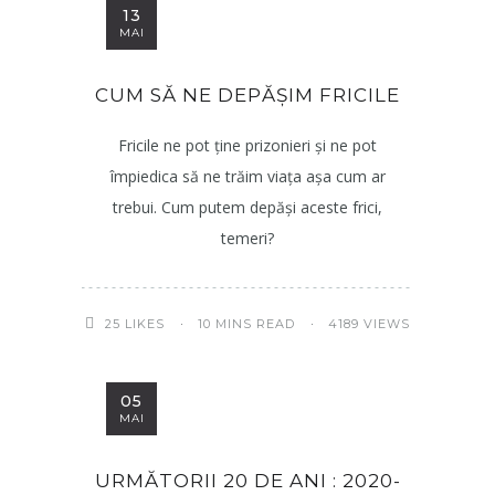
13
MAI
CUM SĂ NE DEPĂȘIM FRICILE
Fricile ne pot ține prizonieri și ne pot
împiedica să ne trăim viața așa cum ar
trebui. Cum putem depăși aceste frici,
temeri?
10 MINS READ
4189 VIEWS
25
LIKES
05
MAI
URMĂTORII 20 DE ANI : 2020-