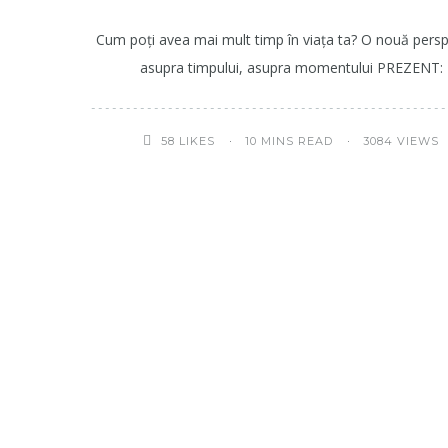
Cum poți avea mai mult timp în viața ta? O nouă persp
asupra timpului, asupra momentului PREZENT:
10 MINS READ
3084 VIEWS
58
LIKES